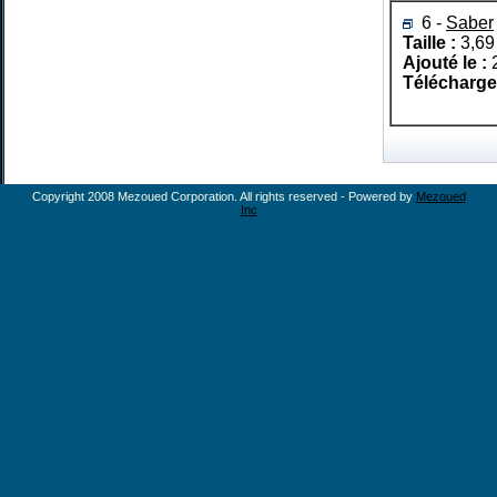
6 -
Saber
Taille :
3,69
Ajouté le :
Télécharg
Copyright 2008 Mezoued Corporation. All rights reserved - Powered by
Mezoued
Inc