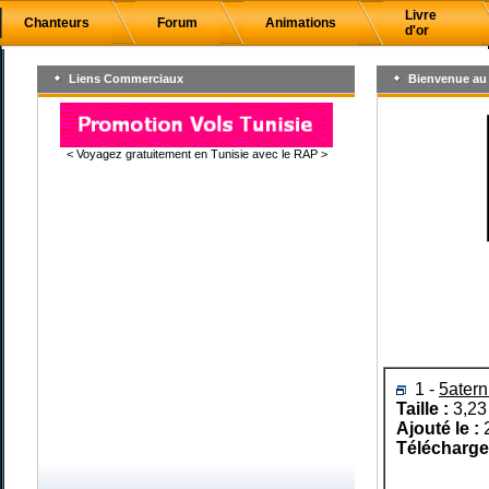
Livre
Chanteurs
Forum
Animations
d'or
Liens Commerciaux
Bienvenue au 
< Voyagez gratuitement en Tunisie avec le RAP >
1 -
5atern
Taille :
3,23
Ajouté le :
Télécharg