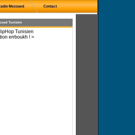
adio Mezoued
Contact
oued Tunisien
HipHop Tunisien
tion errboukh ! >