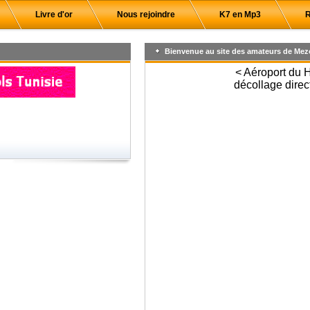
Livre d'or
Nous rejoindre
K7 en Mp3
R
Bienvenue au site des amateurs de Mez
< Aéroport du 
décollage direc