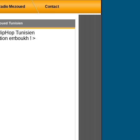
adio Mezoued
Contact
oued Tunisien
HipHop Tunisien
tion errboukh ! >