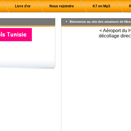
Livre d'or
Nous rejoindre
K7 en Mp3
R
Bienvenue au site des amateurs de Mez
< Aéroport du 
décollage direc