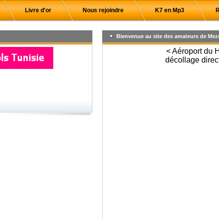
Livre d'or
Nous rejoindre
K7 en Mp3
R
Bienvenue au site des amateurs de Mez
< Aéroport du 
décollage direc