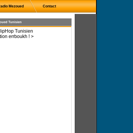
adio Mezoued
Contact
oued Tunisien
HipHop Tunisien
tion errboukh ! >